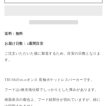
ク
ク
ポ
ポ
ケ
ケ
ッ
ッ
ト
ト
レ
レ
送料：無料
ス
ス
パ
パ
お届け日数：2週間目安
ー
ー
カ
カ
ご注文いただいた後に製造するため、目安の日数となりま
ー
ー
す。
L
L
サ
サ
イ
イ
ズ
ズ
TRUSSの10.0オンス 長袖ポケットレスパーカーです。
の
の
フードは2枚生地仕様でしっかりとした厚みがあります。
数
数
量
量
画面表示の都合上、フード紐部分が切れていますが、紐に
を
を
は印刷されません。