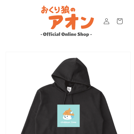
コンテ
ンツに
ロ
進む
カ
グ
ー
イ
ト
ン
商品情
報にス
キップ