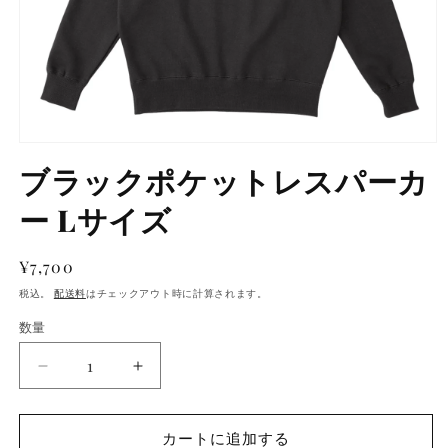
ブラックポケットレスパーカ
ー Lサイズ
通
¥7,700
常
税込。
配送料
はチェックアウト時に計算されます。
価
数量
数
格
量
ブ
ブ
ラ
ラ
ッ
ッ
カートに追加する