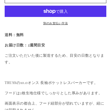
ュ
ュ
ポ
ポ
ケ
ケ
ッ
ッ
ト
ト
別のお支払い方法
レ
レ
送料：無料
ス
ス
パ
パ
お届け日数：2週間目安
ー
ー
カ
カ
ご注文いただいた後に製造するため、目安の日数となりま
ー
ー
す。
M
M
サ
サ
イ
イ
ズ
ズ
TRUSSの10.0オンス 長袖ポケットレスパーカーです。
ア
ア
フードは2枚生地仕様でしっかりとした厚みがあります。
オ
オ
ン
ン
画面表示の都合上、フード紐部分が切れていますが、紐に
unmon
unmon
は印刷されません。