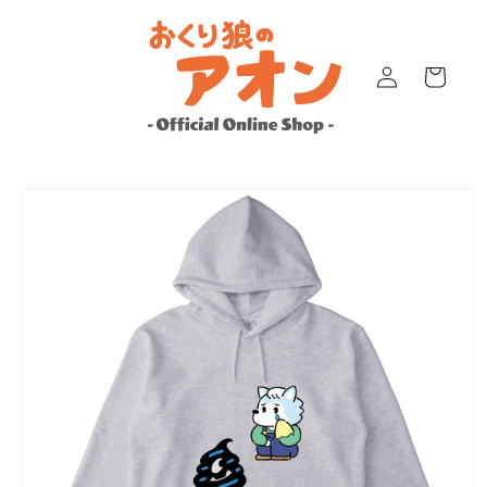
コンテ
ンツに
ロ
進む
カ
グ
ー
イ
ト
ン
商品情
報にス
キップ