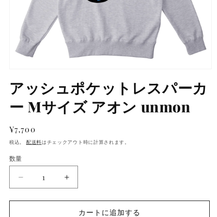
アッシュポケットレスパーカ
ー Mサイズ アオン unmon
通
¥7,700
常
税込。
配送料
はチェックアウト時に計算されます。
価
数量
数
格
量
ア
ア
ッ
ッ
シ
シ
カートに追加する