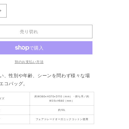
【SOLD
OUT】
CryWolves
売り切れ
イ
ラ
ス
ト
エ
別のお支払い方法
コ
い、
バ
性別や年齢、シーンを問わず様々な場
ッ
エコバッグ。
グ
(M
約W360×H370×D110（mm）・持ち手／約
イズ
サ
W35×H560（mm）
イ
量
約10L
ズ)
材
フェアトレードオーガニックコットン使用
の