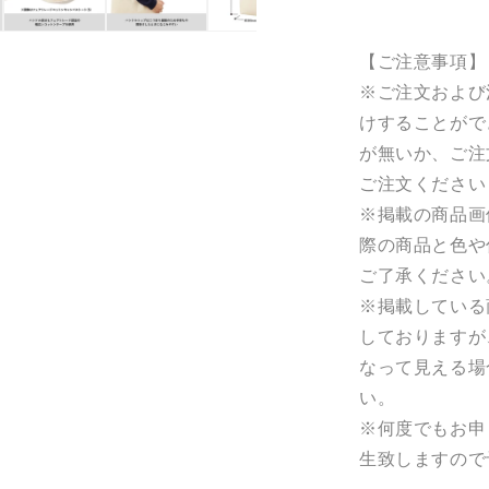
数
量
を
【ご注意事項】
減
※ご注文および
ら
けすることがで
す
が無いか、ご注
ご注文ください
※掲載の商品画
際の商品と色や
ご了承ください
※掲載している
しておりますが
なって見える場
い。
※何度でもお申
生致しますので