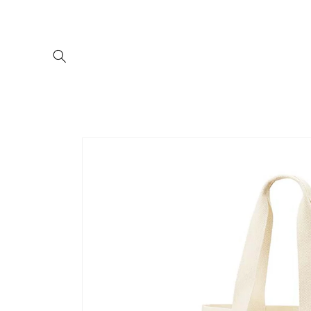
コンテ
ンツに
進む
商品情
報にス
キップ