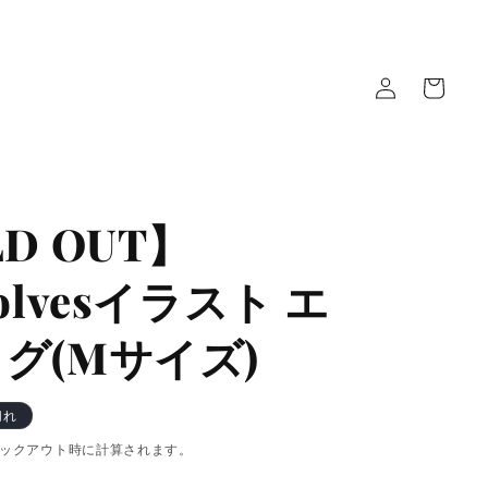
ロ
カ
グ
ー
イ
ト
ン
D OUT】
olvesイラスト エ
グ(Mサイズ)
切れ
ックアウト時に計算されます。