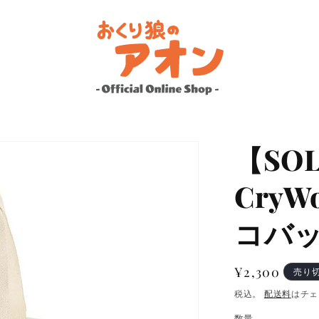
【SOL
CryW
コバッ
通
¥2,300
売り
常
税込。
配送料
はチェ
価
数量