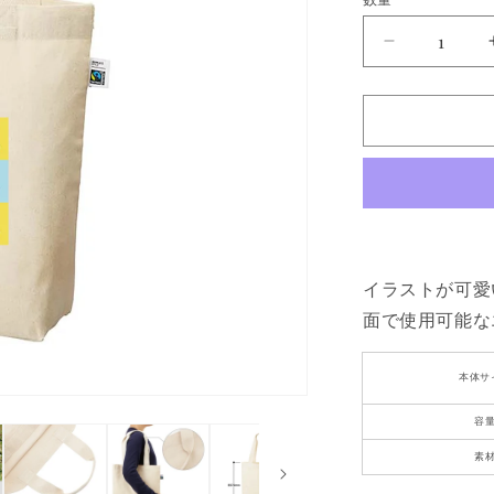
数
格
量
【SOLD
OUT】
CryWolves
イ
ラ
ス
ト
エ
コ
イラストが可愛
バ
ッ
面で使用可能な
グ
(M
本体サ
サ
イ
容
ズ)
素
の